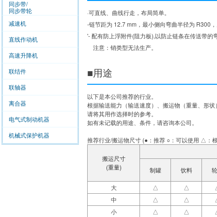
同步带/
同步带轮
·可直线、曲线行走，布局简单。
减速机
-链节距为 12.7 mm，最小侧向弯曲半径为 R30
'- 配有防上浮附件(阻力板),以防止链条在传送带
直线作动机
注意：销类型无法生产。
高速升降机
■用途
联结件
联轴器
以下是本公司推荐的行业。
离合器
根据输送能力（输送速度）、搬运物（重量、形状
请将其用作选择时的参考。
电气式制动机器
如有未记载的用途、条件，请咨询本公司。
机械式保护机器
推荐行业/搬运物尺寸 (●：推荐 ○：可以使用 △：
搬运尺寸
(重量)
制罐
饮料
大
△
△
中
△
△
小
△
△