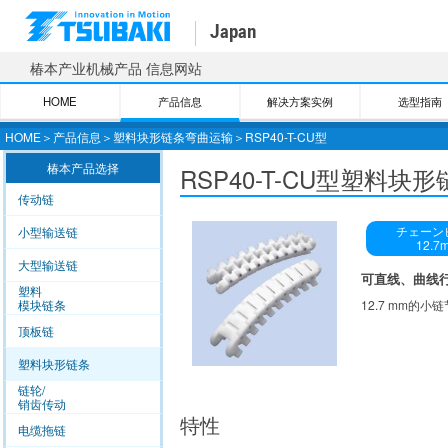
Japan
椿本产业机械产品 信息网站
HOME
产品信息
解决方案实例
选型
指南
HOME
＞
产品信息
＞
塑料块形链条弯曲运输
＞
RSP40-T-CU型
椿本产品选择
RSP40-T-CU型塑料块
传动链
チェーン
小型输送链
12.7
大型输送链
可直线、曲线
塑料
模块链条
12.7 mm的
顶板链
塑料块形链条
链轮/
销齿传动
特性
电缆拖链