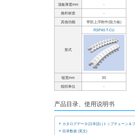
顶板厚度mm
-
推杆材质
-
其他功能
带防上浮附件(阻力板)
RSP40-T-CU
形式
链宽mm
30
组织单位
-
产品目录、使用说明书
カタログデータ(日本語) (トップチェーン＆
目录数据 (英文)