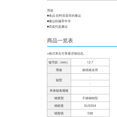
用途
■食品·饮料容器等的搬运
■搬运机械零件等
■货盘托盘搬运
商品一览表
※格式单击可查看详细信息。
链节距（mm）
12.7
用途
曲线输送用
-
链型
-
本体链条规格
-
销类型
不锈钢销型
销材质
SUS304
销形状
D销