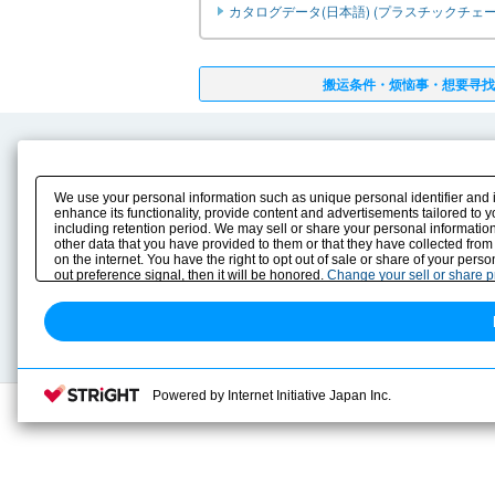
カタログデータ(日本語) (プラスチックチェ
搬运条件・烦恼事・想要寻找
产品内容
下载
产品信息
电子目录
We use your personal information such as unique personal identifier and 
enhance its functionality, provide content and advertisements tailored to 
解决方案实例
使用说明书
including retention period. We may sell or share your personal information
other data that you have provided to them or that they have collected from
选型指南
图纸库
on the internet. You have the right to opt out of sale or share of your pers
选型计算
out preference signal, then it will be honored.
Change your sell or share 
技术资料
旧型产品替换检索
Powered by Internet Initiative Japan Inc.