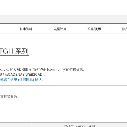
技术资料
选型计算
维修/使用
停
GH 系列
., Ltd. 的 CAD图纸库网站“PARTcommunity”的链接提供。
联系CADENAS WEB2CAD 。
方式请在这里 (外部网站) 确认。
孔直径等参数。
联轴器（NER）类型