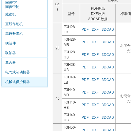
同步带/
Sa
同步带轮
PDF图纸
i
型号
DXF数据
標準価
减速机
3DCAD数据
直线作动机
TGH28-
PDF
DXF
3DCAD
LB
高速升降机
TGH28-
PDF
DXF
3DCAD
联结件
MB
お問合
28
だ
TGH28-
联轴器
PDF
DXF
3DCAD
HB
离合器
TGH28-
PDF
DXF
3DCAD
UB
电气式制动机器
TGH40-
PDF
DXF
3DCAD
机械式保护机器
LB
TGH40-
PDF
DXF
3DCAD
MB
お問合
40
だ
TGH40-
PDF
DXF
3DCAD
HB
TGH40-
PDF
DXF
3DCAD
UB
TGH50-
PDF
DXF
3DCAD