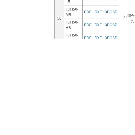
LB
TGH50-
PDF
DXF
3DCAD
MB
お問合
50
だ
TGH50-
PDF
DXF
3DCAD
HB
TGH50-
PDF
DXF
3DCAD
UB
TGH75-
PDF
DXF
3DCAD
LB
TGH75-
PDF
DXF
3DCAD
MB
お問合
75
だ
TGH75-
PDF
DXF
3DCAD
HB
TGH75-
PDF
DXF
3DCAD
UB
TGH100-
PDF
DXF
3DCAD
LB
TGH100-
PDF
DXF
3DCAD
MB
お問合
100
だ
TGH100-
PDF
DXF
3DCAD
HB