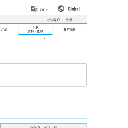
Global
ZH
客户
登录
欢迎
下载
产产品
客户服务
(资料・图纸)
*
标记为会员专用内容
联轴器（AFT）型