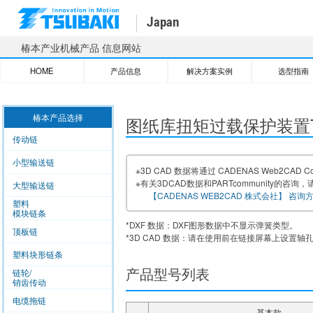
Japan
椿本产业机械产品 信息网站
HOME
产品信息
解决方案实例
选型
指南
HOME
＞
图纸库
＞
机械式保护机器
＞
扭矩过载保护装置
TGH系列
椿本产品选择
图纸库扭矩过载保护装置T
传动链
小型输送链
※
3D CAD 数据将通过 CADENAS Web2CAD Co
※
有关3DCAD数据和PARTcommunity的咨询，请
大型输送链
【CADENAS WEB2CAD 株式会社】 咨询
塑料
模块链条
*DXF 数据：DXF图形数据中不显示弹簧类型。
顶板链
*3D CAD 数据：请在使用前在链接屏幕上设置轴
塑料块形链条
产品型号列表
链轮/
销齿传动
电缆拖链
基本款