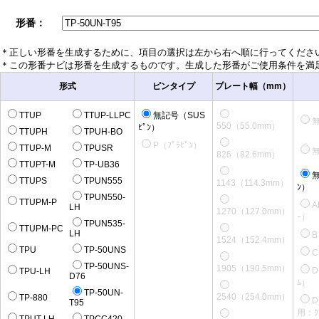
形番：
＊正しい形番を生成するために、項目の選択は左から右へ順に行ってくださ
＊この形番ナビは形番を生成するものです。生成した形番がご使用条件を満
形式
ピンタイプ
プレート幅（mm）
TTUP
TTUP-LLPC
無記号（SUS
550（55.0mm）
ﾋﾟﾝ）
TTUPH
TPUH-BO
P（ﾌﾟﾗﾋﾟﾝ）
TTUP-M
TPUSR
826（82.6mm）
TTUPT-M
TP-UB36
TTUPS
TPUN555
1143（114.3mm）
ﾝ）
TPUN550-
TTUPM-P
A
LH
1270（127.0mm）
ｰ）
TPUN535-
TTUPM-PC
LH
1524（152.4mm）
TPU
TP-50UNS
TP-50UNS-
1905（190.5mm）
D
TPU-LH
D76
ﾑ）
TP-50UN-
2540（254.0mm）
TP-880
D
T95
用：ｸ