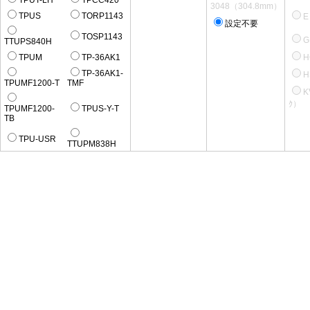
TPUT-LH
TPCC420
3048（304.8mm）
TPUS
TORP1143
E
設定不要
TOSP1143
TTUPS840H
TPUM
TP-36AK1
H
TP-36AK1-
H
TPUMF1200-T
TMF
K
ｸ）
TPUMF1200-
TPUS-Y-T
TB
TPU-USR
TTUPM838H