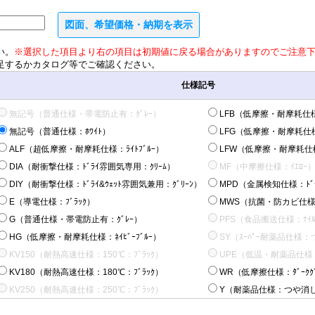
図面、希望価格・納期を表示
い。
※選択した項目より右の項目は初期値に戻る場合がありますのでご注意
足するかカタログ等でご確認ください。
仕様記号
無記号（普通仕様・帯電防止有：ｸﾞﾚｰ）
LFB（低摩擦・耐摩耗仕様
無記号（普通仕様：ﾎﾜｲﾄ）
LFG（低摩擦・耐摩耗仕様
ALF（超低摩擦・耐摩耗仕様：ﾗｲﾄﾌﾞﾙｰ）
LFW（低摩擦・耐摩耗仕様
DIA（耐衝撃仕様：ﾄﾞﾗｲ雰囲気専用：ｸﾘｰﾑ）
MF（中摩擦仕様：ｲｴﾛｰ
DIY（耐衝撃仕様：ﾄﾞﾗｲ&ｳｪｯﾄ雰囲気兼用：ｸﾞﾘｰﾝ）
MPD（金属検知仕様：ﾄﾞﾗ
E（導電仕様：ﾌﾞﾗｯｸ）
MWS（抗菌・防カビ仕様：
G（普通仕様・帯電防止有：ｸﾞﾚｰ）
PFS（食品搬送仕様：ﾅｲﾙ
HG（低摩擦・耐摩耗仕様：ﾈｲﾋﾞｰﾌﾞﾙｰ）
SY（ｽｰﾊﾟｰ耐薬品仕様：
KV150（耐熱高速仕様：150℃：ﾌﾞﾗｯｸ）
UPE（低温・耐薬品仕様：
KV180（耐熱高速仕様：180℃：ﾌﾞﾗｯｸ）
WR（低摩擦仕様：ﾀﾞｰｸｸﾞ
KV250（耐熱高速仕様：250℃：ﾌﾞﾗｯｸ）
Y（耐薬品仕様：つや消しﾎ