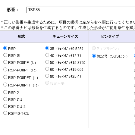
形番：
＊正しい形番を生成するために、項目の選択は左から右へ順に行ってくださ
＊この形番ナビは形番を生成するものです。生成した形番がご使用条件を満
形式
チェーンサイズ
ピンタイプ
RSP
35（ﾁｪｰﾝﾋﾟｯﾁ9.525）
P（プラピン）
RSP-SL
40（ﾁｪｰﾝﾋﾟｯﾁ12.7）
無記号（SUSピン）
RSP-PO8PF（L）
50（ﾁｪｰﾝﾋﾟｯﾁ15.875）
60（ﾁｪｰﾝﾋﾟｯﾁ19.05）
RSP-PO8PF（R）
80（ﾁｪｰﾝﾋﾟｯﾁ25.4）
RSP-PO8PFT（L）
設定不要
RSP-PO8PFT（R）
RSP-2
RSP-CU
RSP-CU-2
RSP40-T-CU