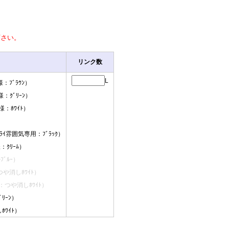
下さい。
リンク数
L
：ﾌﾞﾗｳﾝ）
：ｸﾞﾘｰﾝ）
：ﾎﾜｲﾄ）
）
ｲ雰囲気専用：ﾌﾞﾗｯｸ）
ｸﾘｰﾑ）
ﾌﾞﾙｰ）
つや消しﾎﾜｲﾄ）
つや消しﾎﾜｲﾄ）
ﾘｰﾝ）
ﾜｲﾄ）