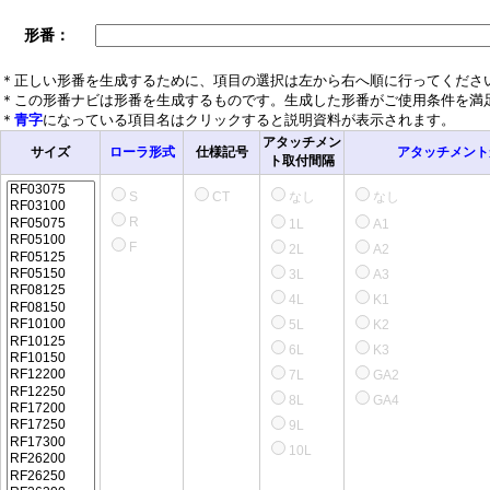
形番：
＊正しい形番を生成するために、項目の選択は左から右へ順に行ってくださ
＊この形番ナビは形番を生成するものです。生成した形番がご使用条件を満
＊
青字
になっている項目名はクリックすると説明資料が表示されます。
アタッチメン
サイズ
ローラ形式
仕様記号
アタッチメント
ト取付間隔
S
CT
なし
なし
R
1L
A1
F
2L
A2
3L
A3
4L
K1
5L
K2
6L
K3
7L
GA2
8L
GA4
9L
10L